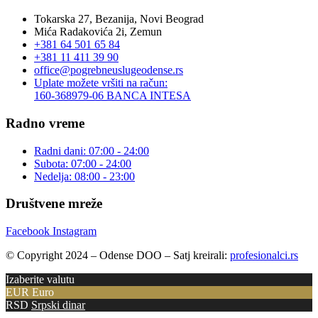
Tokarska 27, Bezanija, Novi Beograd
Mića Radakovića 2i, Zemun
+381 64 501 65 84
+381 11 411 39 90
office@pogrebneuslugeodense.rs
Uplate možete vršiti na račun:
160-368979-06 BANCA INTESA
Radno vreme
Radni dani: 07:00 - 24:00
Subota: 07:00 - 24:00
Nedelja: 08:00 - 23:00
Društvene mreže
Facebook
Instagram
© Copyright 2024 – Odense DOO – Satj kreirali:
profesionalci.rs
Izaberite valutu
EUR
Euro
RSD
Srpski dinar