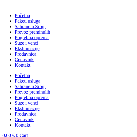
Skočite
na
Početna
sadržaj
Paketi usluga
Sahrane u Srbiji
Prevoz preminulih
Pogrebna oprema
Suze i venci
Ekshumacije
Prodavnica
Cenovnik
Kontakt
Početna
Paketi usluga
Sahrane u Srbiji
Prevoz preminulih
Pogrebna oprema
Suze i venci
Ekshumacije
Prodavnica
Cenovnik
Kontakt
0.00
€
0
Cart