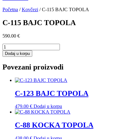
Početna
/
Kovčezi
/ C-115 BAJC TOPOLA
C-115 BAJC TOPOLA
590.00
€
C-
115
Dodaj u korpu
BAJC
TOPOLA
Povezani proizvodi
količina
C-123 BAJC TOPOLA
479.00
€
Dodaj u korpu
C-88 KOCKA TOPOLA
438.00
€
Dodaj u korpu