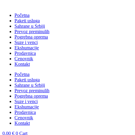
Skočite
na
Početna
sadržaj
Paketi usluga
Sahrane u Srbiji
Prevoz preminulih
Pogrebna oprema
Suze i venci
Ekshumacije
Prodavnica
Cenovnik
Kontakt
Početna
Paketi usluga
Sahrane u Srbiji
Prevoz preminulih
Pogrebna oprema
Suze i venci
Ekshumacije
Prodavnica
Cenovnik
Kontakt
0.00
€
0
Cart