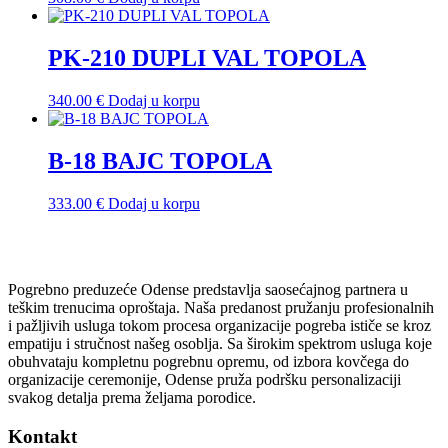
PK-210 DUPLI VAL TOPOLA
340.00
€
Dodaj u korpu
B-18 BAJC TOPOLA
333.00
€
Dodaj u korpu
Pogrebno preduzeće Odense predstavlja saosećajnog partnera u
teškim trenucima oproštaja. Naša predanost pružanju profesionalnih
i pažljivih usluga tokom procesa organizacije pogreba ističe se kroz
empatiju i stručnost našeg osoblja. Sa širokim spektrom usluga koje
obuhvataju kompletnu pogrebnu opremu, od izbora kovčega do
organizacije ceremonije, Odense pruža podršku personalizaciji
svakog detalja prema željama porodice.
Kontakt