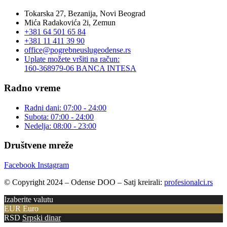
Tokarska 27, Bezanija, Novi Beograd
Mića Radakovića 2i, Zemun
+381 64 501 65 84
+381 11 411 39 90
office@pogrebneuslugeodense.rs
Uplate možete vršiti na račun:
160-368979-06 BANCA INTESA
Radno vreme
Radni dani: 07:00 - 24:00
Subota: 07:00 - 24:00
Nedelja: 08:00 - 23:00
Društvene mreže
Facebook
Instagram
© Copyright 2024 – Odense DOO – Satj kreirali:
profesionalci.rs
Izaberite valutu
EUR
Euro
RSD
Srpski dinar