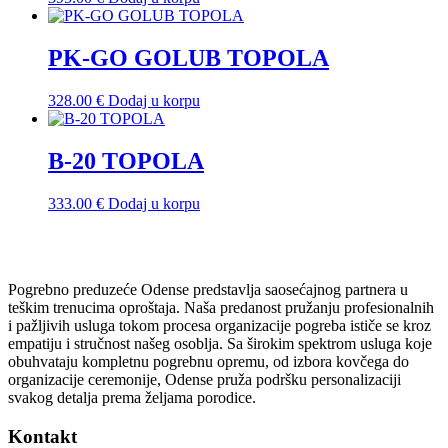
PK-GO GOLUB TOPOLA
328.00
€
Dodaj u korpu
B-20 TOPOLA
333.00
€
Dodaj u korpu
Pogrebno preduzeće Odense predstavlja saosećajnog partnera u
teškim trenucima oproštaja. Naša predanost pružanju profesionalnih
i pažljivih usluga tokom procesa organizacije pogreba ističe se kroz
empatiju i stručnost našeg osoblja. Sa širokim spektrom usluga koje
obuhvataju kompletnu pogrebnu opremu, od izbora kovčega do
organizacije ceremonije, Odense pruža podršku personalizaciji
svakog detalja prema željama porodice.
Kontakt