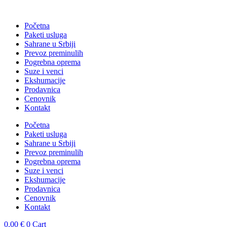
Skočite
na
Početna
sadržaj
Paketi usluga
Sahrane u Srbiji
Prevoz preminulih
Pogrebna oprema
Suze i venci
Ekshumacije
Prodavnica
Cenovnik
Kontakt
Početna
Paketi usluga
Sahrane u Srbiji
Prevoz preminulih
Pogrebna oprema
Suze i venci
Ekshumacije
Prodavnica
Cenovnik
Kontakt
0.00
€
0
Cart