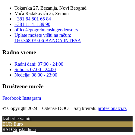
Tokarska 27, Bezanija, Novi Beograd
Mića Radakovića 2i, Zemun
+381 64 501 65 84
+381 11 411 39 90
office@pogrebneuslugeodense.rs
Uplate možete vršiti na račun:
160-368979-06 BANCA INTESA
Radno vreme
Radni dani: 07:00 - 24:00
Subota: 07:00 - 24:00
Nedelja: 08:00 - 23:00
Društvene mreže
Facebook
Instagram
© Copyright 2024 – Odense DOO – Satj kreirali:
profesionalci.rs
Izaberite valutu
EUR
Euro
RSD
Srpski dinar