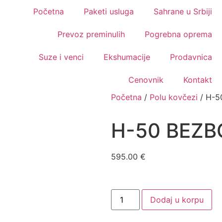
Početna
Paketi usluga
Sahrane u Srbiji
Prevoz preminulih
Pogrebna oprema
Suze i venci
Ekshumacije
Prodavnica
Cenovnik
Kontakt
Početna
/
Polu kovčezi
/ H-5
H-50 BEZB
595.00
€
Dodaj u korpu