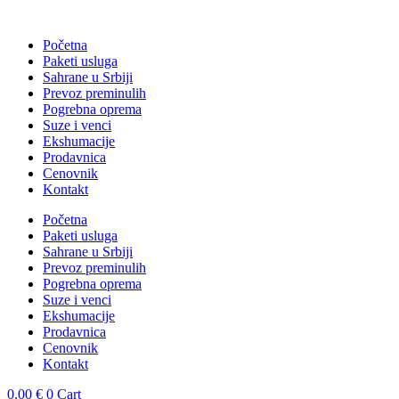
Skočite
na
Početna
sadržaj
Paketi usluga
Sahrane u Srbiji
Prevoz preminulih
Pogrebna oprema
Suze i venci
Ekshumacije
Prodavnica
Cenovnik
Kontakt
Početna
Paketi usluga
Sahrane u Srbiji
Prevoz preminulih
Pogrebna oprema
Suze i venci
Ekshumacije
Prodavnica
Cenovnik
Kontakt
0.00
€
0
Cart