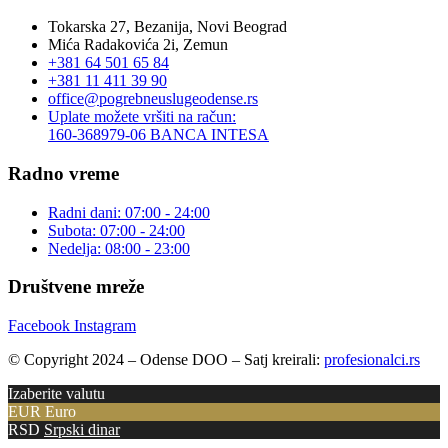
Tokarska 27, Bezanija, Novi Beograd
Mića Radakovića 2i, Zemun
+381 64 501 65 84
+381 11 411 39 90
office@pogrebneuslugeodense.rs
Uplate možete vršiti na račun:
160-368979-06 BANCA INTESA
Radno vreme
Radni dani: 07:00 - 24:00
Subota: 07:00 - 24:00
Nedelja: 08:00 - 23:00
Društvene mreže
Facebook
Instagram
© Copyright 2024 – Odense DOO – Satj kreirali:
profesionalci.rs
Izaberite valutu
EUR
Euro
RSD
Srpski dinar