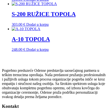
S-200 RUŽICE TOPOLA
303.00
€
Dodaj u korpu
A-10 TOPOLA
248.00
€
Dodaj u korpu
Pogrebno preduzeće Odense predstavlja saosećajnog partnera u
teškim trenucima oproštaja. Naša predanost pružanju profesionalnih
i pažljivih usluga tokom procesa organizacije pogreba ističe se kroz
empatiju i stručnost našeg osoblja. Sa širokim spektrom usluga koje
obuhvataju kompletnu pogrebnu opremu, od izbora kovčega do
organizacije ceremonije, Odense pruža podršku personalizaciji
svakog detalja prema željama porodice.
Kontakt