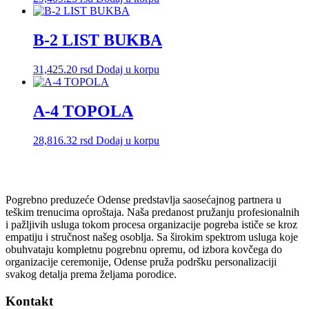
B-2 LIST BUKBA
31,425.20
rsd
Dodaj u korpu
A-4 TOPOLA
28,816.32
rsd
Dodaj u korpu
Pogrebno preduzeće Odense predstavlja saosećajnog partnera u
teškim trenucima oproštaja. Naša predanost pružanju profesionalnih
i pažljivih usluga tokom procesa organizacije pogreba ističe se kroz
empatiju i stručnost našeg osoblja. Sa širokim spektrom usluga koje
obuhvataju kompletnu pogrebnu opremu, od izbora kovčega do
organizacije ceremonije, Odense pruža podršku personalizaciji
svakog detalja prema željama porodice.
Kontakt