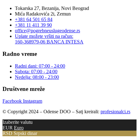
Tokarska 27, Bezanija, Novi Beograd
Mića Radakovića 2i, Zemun
+381 64 501 65 84
+381 11 411 39 90
office@pogrebneuslugeodense.rs
Uplate možete vršiti na račun:
160-368979-06 BANCA INTESA
Radno vreme
Radni dani: 07:00 - 24:00
Subota: 07:00 - 24:00
Nedelja: 08:00 - 23:00
Društvene mreže
Facebook
Instagram
© Copyright 2024 – Odense DOO – Satj kreirali:
profesionalci.rs
Izaberite valutu
EUR
Euro
RSD
Srpski dinar