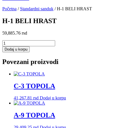
Početna
/
Standardni sanduk
/ H-1 BELI HRAST
H-1 BELI HRAST
59,885.76
rsd
H-
1
Dodaj u korpu
BELI
HRAST
Povezani proizvodi
količina
C-3 TOPOLA
41,267.81
rsd
Dodaj u korpu
A-9 TOPOLA
29,409.25
rsd
Dodaj u korpu