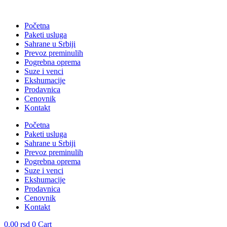
Skočite
na
Početna
sadržaj
Paketi usluga
Sahrane u Srbiji
Prevoz preminulih
Pogrebna oprema
Suze i venci
Ekshumacije
Prodavnica
Cenovnik
Kontakt
Početna
Paketi usluga
Sahrane u Srbiji
Prevoz preminulih
Pogrebna oprema
Suze i venci
Ekshumacije
Prodavnica
Cenovnik
Kontakt
0.00
rsd
0
Cart