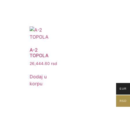
A-2
TOPOLA
26,444.60
rsd
Dodaj u
korpu
EUR
RSD