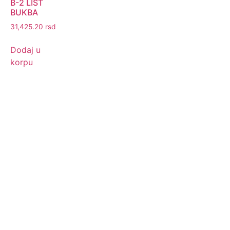
B-2 LIST
BUKBA
31,425.20
rsd
Dodaj u
korpu