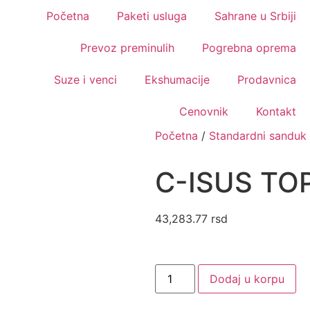
Početna
Paketi usluga
Sahrane u Srbiji
Prevoz preminulih
Pogrebna oprema
Suze i venci
Ekshumacije
Prodavnica
Cenovnik
Kontakt
Početna
/
Standardni sanduk
C-ISUS TO
43,283.77
rsd
Dodaj u korpu