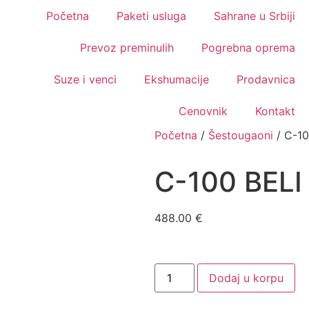
Početna
Paketi usluga
Sahrane u Srbiji
Prevoz preminulih
Pogrebna oprema
Suze i venci
Ekshumacije
Prodavnica
Cenovnik
Kontakt
Početna
/
Šestougaoni
/ C-1
C-100 BEL
488.00
€
Dodaj u korpu