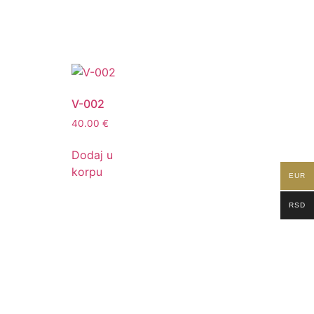
V-002
40.00
€
Dodaj u
korpu
EUR
RSD