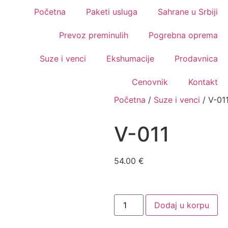
Početna
Paketi usluga
Sahrane u Srbiji
Prevoz preminulih
Pogrebna oprema
Suze i venci
Ekshumacije
Prodavnica
Cenovnik
Kontakt
Početna
/
Suze i venci
/ V-01
V-011
54.00
€
Dodaj u korpu