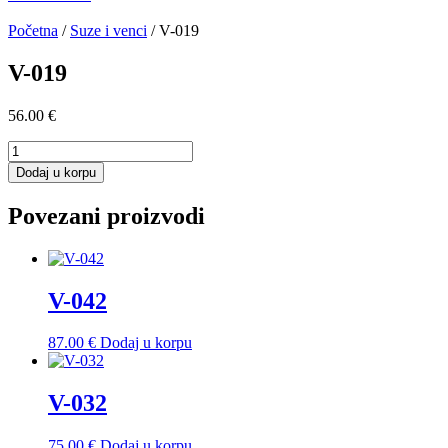
Početna
/
Suze i venci
/ V-019
V-019
56.00
€
V-
019
Dodaj u korpu
količina
Povezani proizvodi
V-042
87.00
€
Dodaj u korpu
V-032
75.00
€
Dodaj u korpu