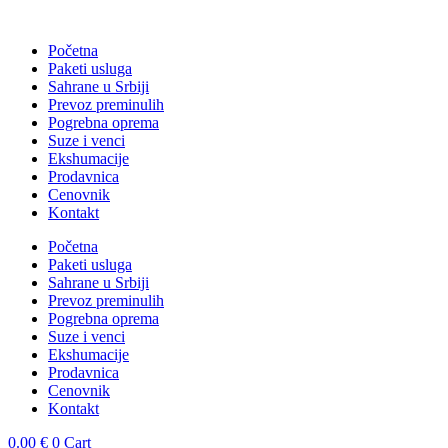
Skočite
na
Početna
sadržaj
Paketi usluga
Sahrane u Srbiji
Prevoz preminulih
Pogrebna oprema
Suze i venci
Ekshumacije
Prodavnica
Cenovnik
Kontakt
Početna
Paketi usluga
Sahrane u Srbiji
Prevoz preminulih
Pogrebna oprema
Suze i venci
Ekshumacije
Prodavnica
Cenovnik
Kontakt
0.00
€
0
Cart