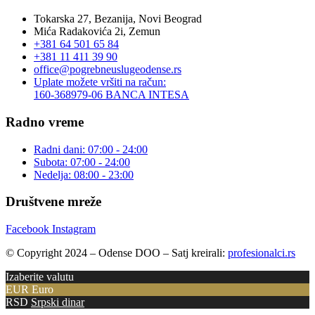
Tokarska 27, Bezanija, Novi Beograd
Mića Radakovića 2i, Zemun
+381 64 501 65 84
+381 11 411 39 90
office@pogrebneuslugeodense.rs
Uplate možete vršiti na račun:
160-368979-06 BANCA INTESA
Radno vreme
Radni dani: 07:00 - 24:00
Subota: 07:00 - 24:00
Nedelja: 08:00 - 23:00
Društvene mreže
Facebook
Instagram
© Copyright 2024 – Odense DOO – Satj kreirali:
profesionalci.rs
Izaberite valutu
EUR
Euro
RSD
Srpski dinar