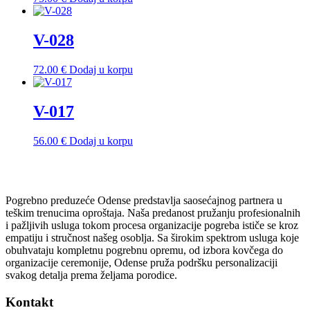
V-028
72.00
€
Dodaj u korpu
V-017
56.00
€
Dodaj u korpu
Pogrebno preduzeće Odense predstavlja saosećajnog partnera u
teškim trenucima oproštaja. Naša predanost pružanju profesionalnih
i pažljivih usluga tokom procesa organizacije pogreba ističe se kroz
empatiju i stručnost našeg osoblja. Sa širokim spektrom usluga koje
obuhvataju kompletnu pogrebnu opremu, od izbora kovčega do
organizacije ceremonije, Odense pruža podršku personalizaciji
svakog detalja prema željama porodice.
Kontakt