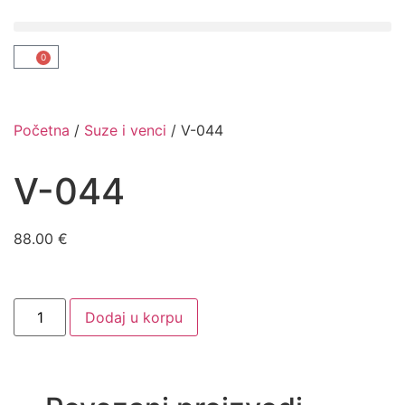
0
Početna
/
Suze i venci
/ V-044
V-044
88.00
€
Dodaj u korpu