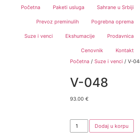
Početna
Paketi usluga
Sahrane u Srbiji
Prevoz preminulih
Pogrebna oprema
Suze i venci
Ekshumacije
Prodavnica
Cenovnik
Kontakt
Početna
/
Suze i venci
/ V-04
V-048
93.00
€
Dodaj u korpu