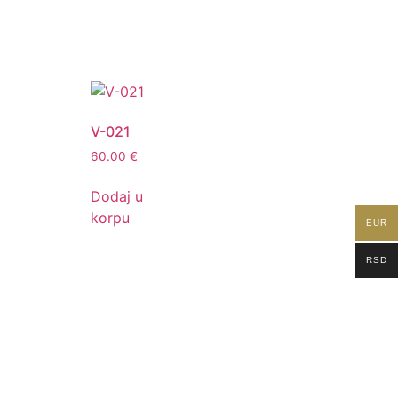
V-021
60.00
€
Dodaj u
korpu
EUR
RSD