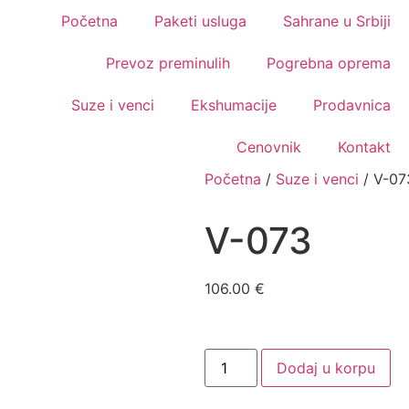
Početna
Paketi usluga
Sahrane u Srbiji
Prevoz preminulih
Pogrebna oprema
Suze i venci
Ekshumacije
Prodavnica
Cenovnik
Kontakt
Početna
/
Suze i venci
/ V-07
V-073
106.00
€
Dodaj u korpu