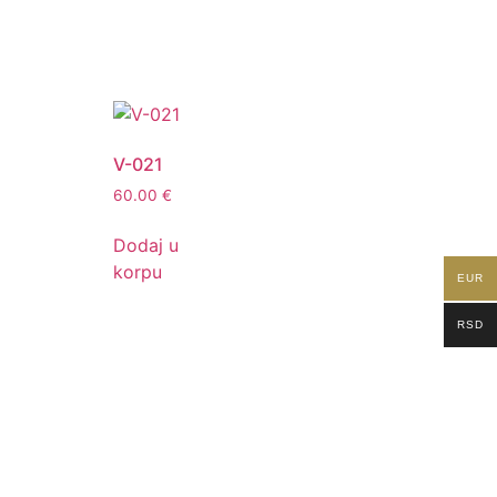
V-021
60.00
€
Dodaj u
korpu
EUR
RSD