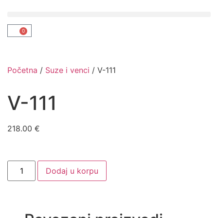
0
Početna
/
Suze i venci
/ V-111
V-111
218.00
€
Dodaj u korpu