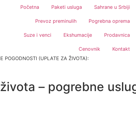
Početna
Paketi usluga
Sahrane u Srbiji
Prevoz preminulih
Pogrebna oprema
Suze i venci
Ekshumacije
Prodavnica
Cenovnik
Kontakt
 POGODNOSTI (UPLATE ZA ŽIVOTA):
 života – pogrebne usl