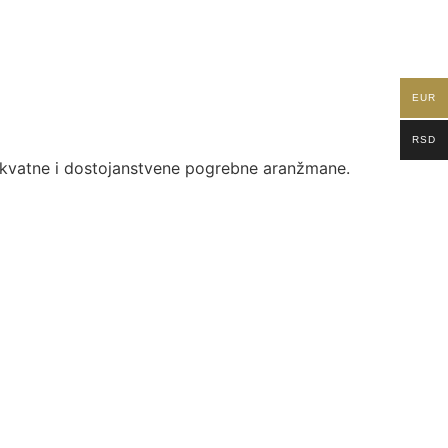
EUR
RSD
dekvatne i dostojanstvene pogrebne aranžmane.