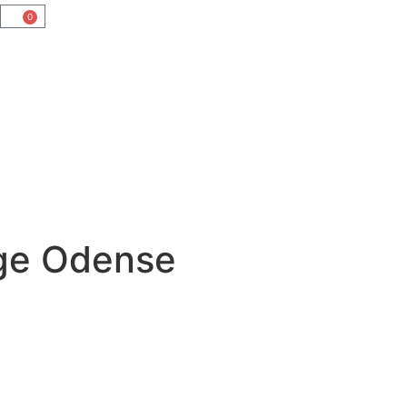
0
uge Odense