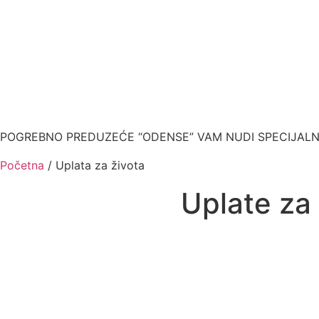
POGREBNO PREDUZEĆE “ODENSE” VAM NUDI SPECIJALNE
Početna
/ Uplata za života
Uplate za