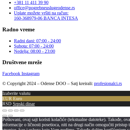
+381 11 411 39 90
office@pogrebneuslugeodense.rs
Uplate možete vršiti na račun:
160-368979-06 BANCA INTESA
Radno vreme
Radni dani: 07:00 - 24:00
Subota: 07:00 - 24:00
Nedelja: 08:00 - 23:00
Društvene mreže
Facebook
Instagram
© Copyright 2024 – Odense DOO – Satj kreirali:
profesionalci.rs
Izaberite valutu
EUR
Euro
RSD
Srpski dinar
Poštovani, ovaj sajt koristi kolačiće (tekstualne datoteke). Takođe, o
informacije o ličnosti posetioca, niti na drugi način omogućiti pristu
stranice, kao i usluga koje Vam nudimo. Takođe daljim korišćenjem sajt