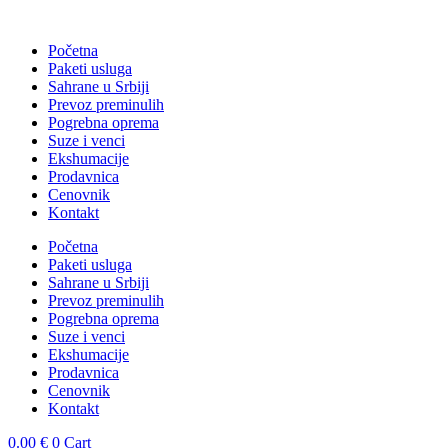
Skočite
na
Početna
sadržaj
Paketi usluga
Sahrane u Srbiji
Prevoz preminulih
Pogrebna oprema
Suze i venci
Ekshumacije
Prodavnica
Cenovnik
Kontakt
Početna
Paketi usluga
Sahrane u Srbiji
Prevoz preminulih
Pogrebna oprema
Suze i venci
Ekshumacije
Prodavnica
Cenovnik
Kontakt
0.00
€
0
Cart