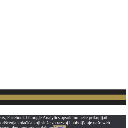
e.rs, Facebook i Google Analytics apsolutno neće prikupljati
orišćenja kolačića koji služe za razvoj i poboljšanje naše web
astavni deo ugovora na daljinu
U redu