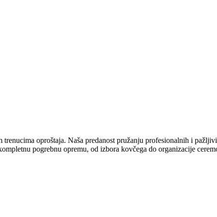
trenucima oproštaja. Naša predanost pružanju profesionalnih i pažljivi
 kompletnu pogrebnu opremu, od izbora kovčega do organizacije ceremo