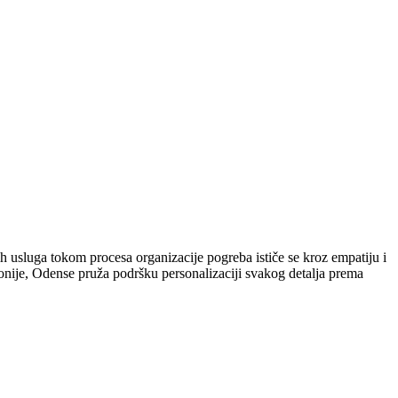
h usluga tokom procesa organizacije pogreba ističe se kroz empatiju i
nije, Odense pruža podršku personalizaciji svakog detalja prema