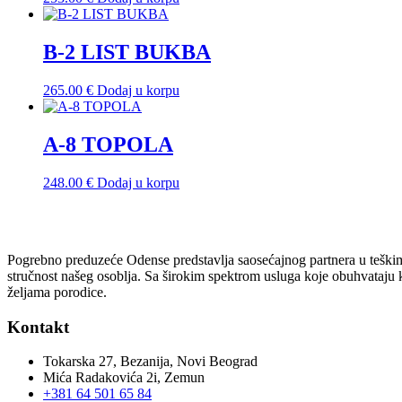
B-2 LIST BUKBA
265.00
€
Dodaj u korpu
A-8 TOPOLA
248.00
€
Dodaj u korpu
Pogrebno preduzeće Odense predstavlja saosećajnog partnera u teškim 
stručnost našeg osoblja. Sa širokim spektrom usluga koje obuhvataju
željama porodice.
Kontakt
Tokarska 27, Bezanija, Novi Beograd
Mića Radakovića 2i, Zemun
+381 64 501 65 84