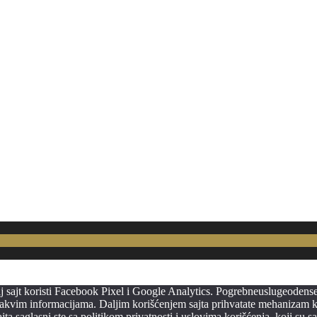
vaj sajt koristi Facebook Pixel i Google Analytics. Pogrebneuslugeodens
p takvim informacijama. Daljim korišćenjem sajta prihvatate mehanizam k
a saglasni ste sa politikom privatnosti i uslovima korišćenja, koji su s