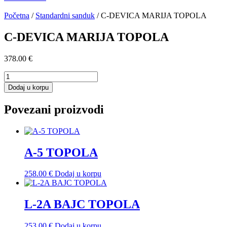
Početna
/
Standardni sanduk
/ C-DEVICA MARIJA TOPOLA
C-DEVICA MARIJA TOPOLA
378.00
€
C-
DEVICA
Dodaj u korpu
MARIJA
TOPOLA
Povezani proizvodi
količina
A-5 TOPOLA
258.00
€
Dodaj u korpu
L-2A BAJC TOPOLA
253.00
€
Dodaj u korpu