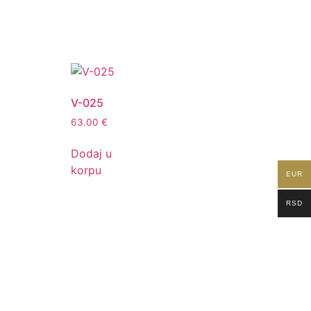
V-025
63.00
€
Dodaj u
korpu
EUR
RSD