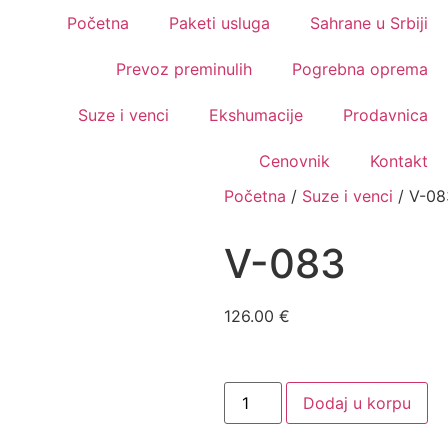
Početna
Paketi usluga
Sahrane u Srbiji
Prevoz preminulih
Pogrebna oprema
Suze i venci
Ekshumacije
Prodavnica
Cenovnik
Kontakt
Početna
/
Suze i venci
/ V-08
V-083
126.00
€
Dodaj u korpu